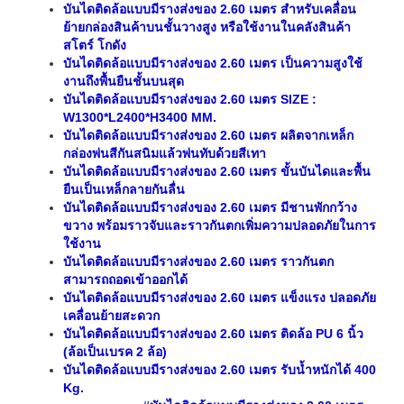
บันได
ติดล้อแบบมีรางส่งของ 2.60 เมตร สำหรับเคลื่อน
ย้ายกล่องสินค้าบนชั้นวางสูง หรือใช้งานในคลังสินค้า
สโตร์ โกดัง
บันได
ติดล้อแบบมีรางส่งของ 2.60 เมตร เป็นความสูงใช้
งานถึงพื้นยืนชั้นบนสุด
บันได
ติดล้อแบบมีรางส่งของ 2.60 เมตร SIZE :
W1300*L2400*H3400 MM.
บันได
ติดล้อแบบมีรางส่งของ 2.60 เมตร ผลิตจากเหล็ก
กล่องพ่นสีกันสนิมแล้วพ่นทับด้วยสีเทา
บันได
ติดล้อแบบมีรางส่งของ 2.60 เมตร ขั้นบันไดและพื้น
ยืนเป็นเหล็กลายกันลื่น
บันได
ติดล้อแบบมีรางส่งของ 2.60 เมตร
มีชานพักกว้าง
ขวาง พร้อมราวจับและราวกันตกเพิ่มความปลอดภัยในการ
ใช้งาน
บันได
ติดล้อแบบมีรางส่งของ 2.60 เมตร ราวกันตก
สามารถถอดเข้าออกได้
บันได
ติดล้อแบบมีรางส่งของ 2.60 เมตร แข็งแรง ปลอดภัย
เคลื่อนย้ายสะดวก
บันได
ติดล้อแบบมีรางส่งของ 2.60 เมตร ติดล้อ PU 6 นิ้ว
(ล้อเป็นเบรค 2 ล้อ)
บันได
ติดล้อแบบมีรางส่งของ 2.60 เมตร รับน้ำหนักได้ 400
Kg.