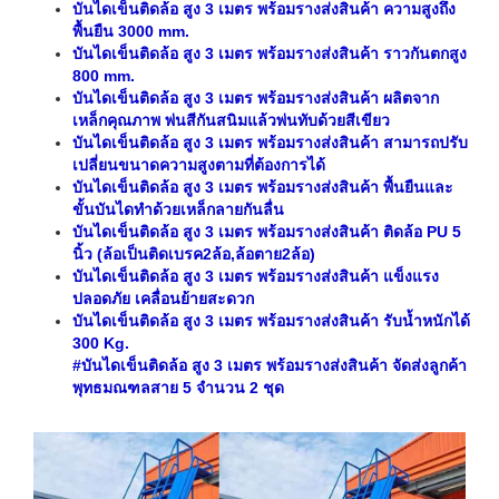
บันไดเข็น
ติดล้อ สูง 3 เมตร พร้อมรางส่งสินค้า ความสูงถึง
พื้นยืน 3000 mm.
บันไดเข็น
ติดล้อ สูง 3 เมตร พร้อมรางส่งสินค้า ราวกันตกสูง
800 mm.
บันไดเข็น
ติดล้อ สูง 3 เมตร พร้อมรางส่งสินค้า ผลิตจาก
เหล็กคุณภาพ พ่นสีกันสนิมแล้วพ่นทับด้วยสีเขียว
บันไดเข็น
ติดล้อ สูง 3 เมตร
พร้อมรางส่งสินค้า สามารถปรับ
เปลี่ยนขนาดความสูงตามที่ต้องการได้
บันไดเข็น
ติดล้อ สูง 3 เมตร พร้อมรางส่งสินค้า พื้นยืนและ
ขั้นบันไดทำด้วยเหล็กลายกันลื่น
บันไดเข็น
ติดล้อ สูง 3 เมตร
พร้อมรางส่งสินค้า ติดล้อ PU 5
นิ้ว (ล้อเป็นติดเบรค2ล้อ,ล้อตาย2ล้อ)
บันไดเข็นติดล้อ
สูง 3 เมตร
พร้อมรางส่งสินค้า แข็งแรง
ปลอดภัย เคลื่อนย้ายสะดวก
บันไดเข็น
ติดล้อ สูง 3 เมตร
พร้อมรางส่งสินค้า รับน้ำหนักได้
300 Kg.
#
บันไดเข็น
ติดล้อ สูง 3 เมตร พร้อมรางส่งสินค้า จัดส่งลูกค้า
พุทธมณฑลสาย 5 จำนวน 2 ชุด