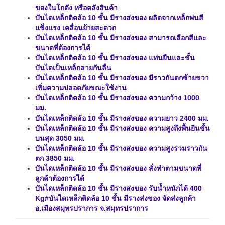
ของในโกดัง หรือคลังสินค้า
บันไดเ
หล็กติดล้อ 10 ขั้น มีรางส่งของ ผลิตจากเหล็กพ่นสี
แข็งแรง เคลื่อนย้ายสะดวก
บันไดเ
หล็กติดล้อ 10 ขั้น มีรางส่งของ สามารถเลือกสีและ
ขนาดที่ต้องการได้
บันไดเ
หล็กติดล้อ 10 ขั้น มีรางส่งของ แท่นยืนและขั้น
บันไดเป็นเหล็กลายกันลื่น
บันได
เ
หล็กติดล้อ 10 ขั้น มีรางส่งของ มีราวกันตกซ้ายขวา
เพิ่มความปลอดภัยขณะใช้งาน
บันได
เ
หล็กติดล้อ 10 ขั้น มีรางส่งของ ความกว้าง 1000
มม.
บันได
เ
หล็กติดล้อ 10 ขั้น มีรางส่งของ ความยาว 2400 มม.
บันได
เ
หล็กติดล้อ 10 ขั้น มีรางส่งของ ความสูงถึงพื้นยืนขั้น
บนสุด 3050 มม.
บันได
เ
หล็กติดล้อ 10 ขั้น มีรางส่งของ ความสูงรวมราวกัน
ตก 3850 มม.
บันได
เ
หล็กติดล้อ 10 ขั้น มีรางส่งของ สั่งทำตามขนาดที่
ลูกค้าต้องการได้
บันได
เ
หล็กติดล้อ 10 ขั้น มีรางส่งของ รับน้ำหนักได้ 400
Kg
#
บันได
เ
หล็กติดล้อ 10 ขั้น มีรางส่งของ จัดส่งลูกค้า
อ.เมืองสมุทรปราการ จ.สมุทรปราการ