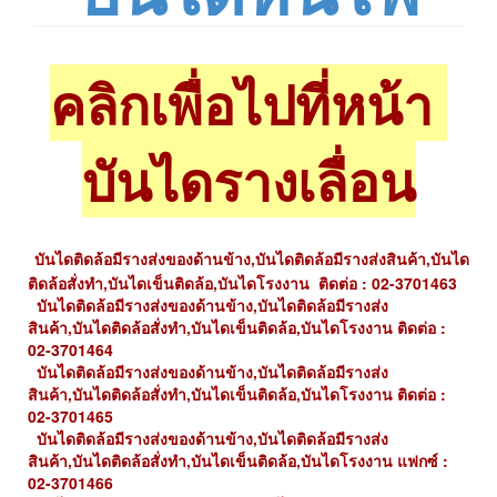
คลิกเพื่อไปที่หน้า
บันไดรางเลื่อน
บันไดติดล้อมีรางส่งของด้านข้าง,บันไดติดล้อมีรางส่งสินค้า,บันได
ติดล้อสั่งทำ,บันไดเข็นติดล้อ,บันไดโรงงาน ติดต่อ : 02-3701463
บันไดติดล้อมีรางส่งของด้านข้าง
,บันไดติดล้อ
มีรางส่ง
สินค้า,บันไดติดล้อสั่งทำ,บันไดเข็นติดล้อ,บันไดโรงงาน
ติดต่อ :
02-3701464
บันไดติดล้อมีรางส่งของด้านข้าง
,บันไดติดล้อ
มีรางส่ง
สินค้า,บันไดติดล้อสั่งทำ,บันไดเข็นติดล้อ,บันไดโรงงาน
ติดต่อ :
02-3701465
บันไดติดล้อมีรางส่งของด้านข้าง
,บันไดติดล้อ
มีรางส่ง
สินค้า,บันไดติดล้อสั่งทำ,บันไดเข็นติดล้อ,บันไดโรงงาน
แฟกซ์ :
02-3701466