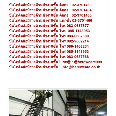
บันไดติดล้อมีรางด้านข้าง10ขั้น ติดต่อ : 02-3701463
บันไดติดล้อมีรางด้านข้าง10ขั้น ติดต่อ : 02-3701464
บันไดติดล้อมีรางด้านข้าง10ขั้น ติดต่อ : 02-3701465
บันไดติดล้อมีรางด้านข้าง10ขั้น แฟกซ์ : 02-3701466
บันไดติดล้อมีรางด้านข้าง10ขั้น โทร 083-0687677
บันไดติดล้อมีรางด้านข้าง10ขั้น โทร 085-1143953
บันไดติดล้อมีรางด้านข้าง10ขั้น โทร 083-0687680
บันไดติดล้อมีรางด้านข้าง10ขั้น โทร 082-9662214
บันไดติดล้อมีรางด้านข้าง10ขั้น โทร 089-1468234
บันไดติดล้อมีรางด้านข้าง10ขั้น โทร 085-1143953
บันไดติดล้อมีรางด้านข้าง10ขั้น โทร 083-0687588
บันไดติดล้อมีรางด้านข้าง10ขั้น Line@ : @hereweare999
บันไดติดล้อมีรางด้านข้าง10ขั้น : info@hereweare.co.th