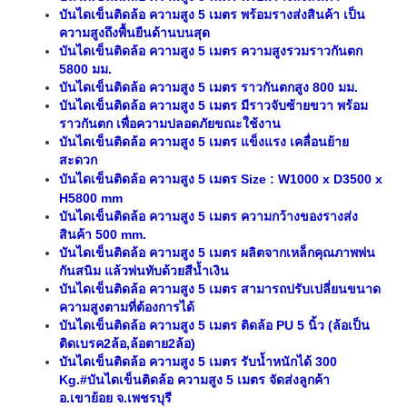
บันไดเข็น
ติดล้อ ความสูง 5 เมตร พร้อมรางส่งสินค้า เป็น
ความสูงถึงพื้นยืนด้านบนสุด
บันไดเข็น
ติดล้อ ความสูง 5 เมตร ความสูงรวมราวกันตก
5800 มม.
บันไดเข็น
ติดล้อ ความสูง 5 เมตร ราวกันตกสูง 800 มม.
บันไดเข็น
ติดล้อ ความสูง 5 เมตร มีราวจับซ้ายขวา พร้อม
ราวกันตก เพื่อความปลอดภัยขณะใช้งาน
บันไดเข็น
ติดล้อ ความสูง 5 เมตร แข็งแรง เคลื่อนย้าย
สะดวก
บันไดเข็น
ติดล้อ ความสูง 5 เมตร Size : W1000 x D3500 x
H5800 mm
บันไดเข็น
ติดล้อ ความสูง 5 เมตร ความกว้างของรางส่ง
สินค้า 500 mm.
บันไดเข็น
ติดล้อ ความสูง 5 เมตร
ผลิตจากเหล็กคุณภาพพ่น
กันสนิม แล้วพ่นทับด้วยสีน้ำเงิน
บันไดเข็น
ติดล้อ ความสูง 5 เมตร สามารถปรับเปลี่ยนขนาด
ความสูงตามที่ต้องการได้
บันไดเข็น
ติดล้อ ความสูง 5 เมตร
ติดล้อ PU 5 นิ้ว (ล้อเป็น
ติดเบรค2ล้อ,ล้อตาย2ล้อ)
บันไดเข็น
ติดล้อ ความสูง 5 เมตร
รับน้ำหนักได้ 300
Kg.
#
บันไดเข็น
ติดล้อ ความสูง 5 เมตร จัดส่งลูกค้า
อ.เขาย้อย จ.เพชรบุรี