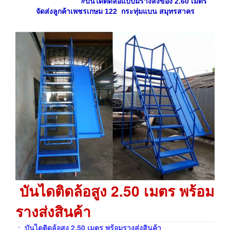
#บันไดติดล้อแบบมีรางส่งของ 2.60 เมตร
จัดส่งลูกค้าเพชรเกษม 122 กระทุ่มแบน สมุทรสาคร
บันไดติดล้อสูง 2.50 เมตร พร้อม
รางส่งสินค้า
ㆍ
บันไดติดล้อสูง 2.50 เมตร พร้อมรางส่งสินค้า