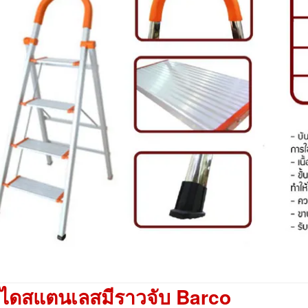
ไดสแตนเลสมีราวจับ Barco