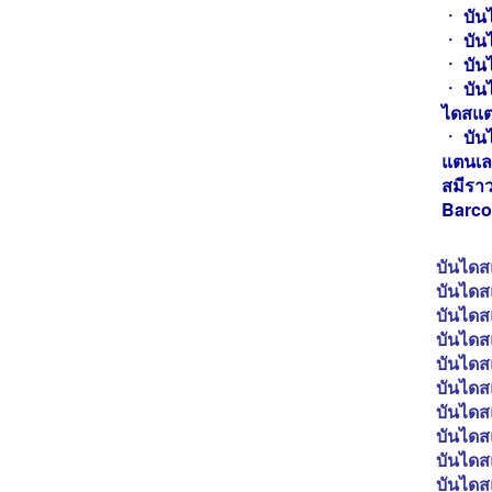
ㆍ
บัน
ㆍ
บัน
ㆍ
บัน
ㆍ
บัน
ไดสแต
ㆍ บัน
แตน
สมี
Barco
บันไดส
บันได
ส
บันได
ส
บันได
ส
บันได
ส
บันได
ส
บันได
ส
บันได
ส
บันได
ส
บันได
ส