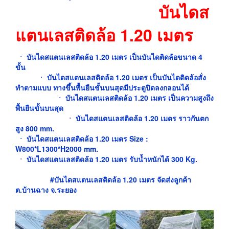
บันไดส
แตนเลสติดล้อ 1.20 เมตร
ㆍ
บันไดสแตนเลสติดล้อ 1.20 เมตร เป็นบันไดติดล้อขนาด 4
ขั้น
ㆍ
บันได
สแตนเลสติดล้อ 1.20 เมตร เป็นบันไดติดล้อสั่ง
ทำตามแบบ ทางขึ้นพื้นยืนขั้นบนสุดมีประตูปิดลงกลอนได้
ㆍ
บันได
สแตนเลสติดล้อ 1.20 เมตร เป็นความสูงถึง
พื้นยืนขั้นบนสุด
ㆍ บันไดสแตนเลสติดล้อ 1.20 เมตร ราวกันตก
สูง 800 mm.
ㆍ
บันได
สแตนเลสติดล้อ 1.20 เมตร Size :
W800*L1300*H2000 mm.
ㆍ บันไดสแตนเลสติดล้อ 1.20 เมตร รับน้ำหนักได้ 300 Kg.
#บันไดสแตนเลสติดล้อ 1.20 เมตร จัดส่งลูกค้า
ต.บ้านฉาง จ.ระยอง