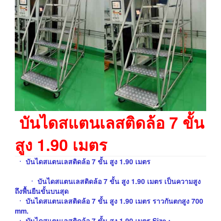
บันไดสแตนเลสติดล้อ 7 ขั้น
สูง 1.90 เมตร
ㆍ
บันไดสแตนเลสติดล้อ 7 ขั้น สูง 1.90 เมตร
ㆍ
บันได
สแตนเลสติดล้อ 7 ขั้น สูง 1.90 เมตร เป็นความสูง
ถึงพื้นยืนขั้นบนสุด
ㆍ
บันได
สแตนเลสติดล้อ 7 ขั้น สูง 1.90 เมตร ราวกันตกสูง 700
mm.
ㆍ
บันได
สแตนเลสติดล้อ 7 ขั้น สูง 1.90 เมตร
Size :