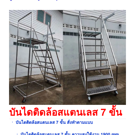
บันไดติดล้อสแตนเลส 7 ขั้น
ㆍ
บันไดติดล้อสแตนเลส 7 ขั้น สั่งทำตามแบบ
ㆍ
บันไดติดล้อ
สแตนเลส 7 ขั้น ความสูงใช้งาน 1900 mm.