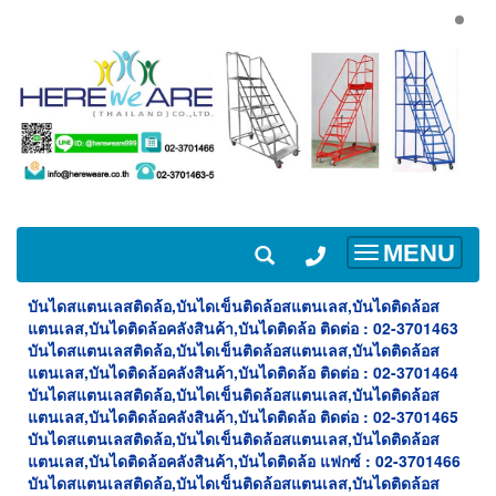
MENU
Toggle
navigation
บันไดสแตนเลสติดล้อ,บันไดเข็นติดล้อสแตนเลส,บันไดติดล้อส
แตนเลส,บันไดติดล้อคลังสินค้า,บันไดติดล้อ ติดต่อ : 02-3701463
บันได
สแตนเลสติดล้อ,บันไดเข็นติดล้อสแตนเลส,บันไดติดล้อส
แตนเลส,บันไดติดล้อคลังสินค้า,บันไดติดล้อ
ติดต่อ : 02-3701464
บันได
สแตนเลสติดล้อ,บันไดเข็นติดล้อสแตนเลส,บันไดติดล้อส
แตนเลส,บันไดติดล้อคลังสินค้า,บันไดติดล้อ
ติดต่อ : 02-3701465
บันได
สแตนเลสติดล้อ,บันไดเข็นติดล้อสแตนเลส,บันไดติดล้อส
แตนเลส,บันไดติดล้อคลังสินค้า,บันไดติดล้อ
แฟกซ์ : 02-3701466
บันได
สแตนเลสติดล้อ,บันไดเข็นติดล้อสแตนเลส,บันไดติดล้อส