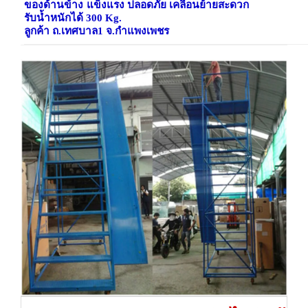
ของด้านข้าง
แข็งแรง ปลอดภัย เคลื่อนย้ายสะดวก
ㆍ
รับน้ำหนักได้ 300 Kg. #บันไดติดล้อ 4
ลูกค้า ถ.เทศบาล1 จ.กำแพงเ