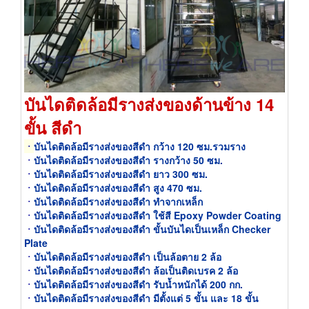
บันไดติดล้อมีรางส่งของด้านข้าง 14
ขั้น สีดำ
ㆍ
บันไดติดล้อมีรางส่งของสีดำ กว้าง 120 ซม.รวมราง
ㆍ
บันไดติดล้อมีรางส่งของสีดำ รางกว้าง 50 ซม.
ㆍ
บันไดติดล้อมีรางส่งของสีดำ ยาว 300 ซม.
ㆍ
บันไดติดล้อมีรางส่งของสีดำ สูง 470 ซม.
ㆍ
บันไดติดล้อมีรางส่งของสีดำ ทำจากเหล็ก
ㆍ
บันไดติดล้อมีรางส่งของสีดำ ใช้สี Epoxy Powder Coating
ㆍ
บันไดติดล้อมีรางส่งของสีดำ ขั้นบันไดเป็นเหล็ก Checker
Plate
ㆍ
บันไดติดล้อมีรางส่งของสีดำ เป็นล้อตาย 2 ล้อ
ㆍ
บันไดติดล้อมีรางส่งของสีดำ ล้อเป็นติดเบรค 2 ล้อ
ㆍ
บันไดติดล้อมีรางส่งของสีดำ รับน้ำหนักได้ 200 กก.
ㆍ
บันไดติดล้อมีรางส่งของสีดำ มีตั้งแต่ 5 ขั้น และ 18 ขั้น