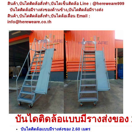
สินค้า,บันไดติดล้อสั่งทำ,บันไดเข็นติดล้อ
Line : @hereweare999
,
บันไดติดล้อมีรางส่งของด้านข้าง
บันไดติดล้อ
มีรางส่ง
สินค้า,บันไดติดล้อสั่งทำ,บันไดล้อเลื่อน
Email :
info@hereweare.co.th
บันไดติดล้อแบบมีรางส่งของ 
บันไดติดล้อแบบมีรางส่งของ 2.60 เมตร