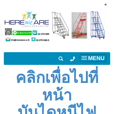
MENU
Toggle
navigation
คลิกเพื่อ
ไปที่
หน้า
บันไดหนีไฟ