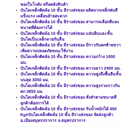
ของในโกดัง หรือคลังสินค้า
บันไดเ
หล็กติดล้อ 10 ขั้น มีรางส่งของ ผลิตจากเหล็กพ่นสี
แข็งแรง เคลื่อนย้ายสะดวก
บันไดเ
หล็กติดล้อ 10 ขั้น มีรางส่งของ สามารถเลือกสีและ
ขนาดที่ต้องการได้
บันไดเ
หล็กติดล้อ 10 ขั้น มีรางส่งของ แท่นยืนและขั้น
บันไดเป็นเหล็กลายกันลื่น
บันได
เ
หล็กติดล้อ 10 ขั้น มีรางส่งของ มีราวกันตกซ้ายขวา
เพิ่มความปลอดภัยขณะใช้งาน
บันได
เ
หล็กติดล้อ 10 ขั้น มีรางส่งของ ความกว้าง 1000
มม.
บันได
เ
หล็กติดล้อ 10 ขั้น มีรางส่งของ ความยาว 2400 มม.
บันได
เ
หล็กติดล้อ 10 ขั้น มีรางส่งของ ความสูงถึงพื้นยืนขั้น
บนสุด 3050 มม.
บันได
เ
หล็กติดล้อ 10 ขั้น มีรางส่งของ ความสูงรวมราวกัน
ตก 3850 มม.
บันได
เ
หล็กติดล้อ 10 ขั้น มีรางส่งของ สั่งทำตามขนาดที่
ลูกค้าต้องการได้
บันได
เ
หล็กติดล้อ 10 ขั้น มีรางส่งของ รับน้ำหนักได้ 400
Kg
#
บันได
เ
หล็กติดล้อ 10 ขั้น มีรางส่งของ จัดส่งลูกค้า
อ.เมืองสมุทรปราการ จ.สมุทรปราการ