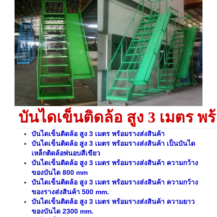
บันไดเข็นติดล้อ สูง 3 เมตร พร
บันไดเข็นติดล้อ สูง 3 เมตร พร้อมรางส่งสินค้า
บันไดเข็น
ติดล้อ สูง 3 เมตร พร้อมรางส่งสินค้า เป็นบันได
เหล็กติดล้อพ่นอบสีเขียว
บันไดเข็น
ติดล้อ สูง 3 เมตร พร้อมรางส่งสินค้า ความกว้าง
ของบันได 800 mm
บันไดเข็น
ติดล้อ สูง 3 เมตร พร้อมรางส่งสินค้า ความกว้าง
ของรางส่งสินค้า 500 mm.
บันไดเข็น
ติดล้อ สูง 3 เมตร พร้อมรางส่งสินค้า
ความยาว
ของบันได 2300 mm.