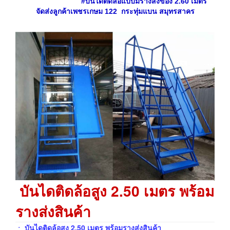
#บันไดติดล้อแบบมีรางส่งของ 2.60 เมตร
จัดส่งลูกค้าเพชรเกษม 122 กระทุ่มแบน สมุทรสาคร
บันไดติดล้อสูง 2.50 เมตร พร้อม
รางส่งสินค้า
ㆍ
บันไดติดล้อสูง 2.50 เมตร พร้อมรางส่งสินค้า