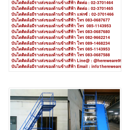
บันไดติดล้อมีรางส่งของด้านข้างสีฟ้า ติดต่อ : 02-3701464
บันไดติดล้อมีรางส่งของด้านข้างสีฟ้า ติดต่อ : 02-3701465
บันไดติดล้อมีรางส่งของด้านข้างสีฟ้า แฟกซ์ : 02-3701466
บันไดติดล้อมีรางส่งของด้านข้างสีฟ้า โทร 083-0687677
บันไดติดล้อมีรางส่งของด้านข้างสีฟ้า โทร 085-1143953
บันไดติดล้อมีรางส่งของด้านข้างสีฟ้า โทร 083-0687680
บันไดติดล้อมีรางส่งของด้านข้างสีฟ้า โทร 082-9662214
บันไดติดล้อมีรางส่งของด้านข้างสีฟ้า โทร 089-1468234
บันไดติดล้อมีรางส่งของด้านข้างสีฟ้า โทร 085-1143953
บันไดติดล้อมีรางส่งของด้านข้างสีฟ้า โทร 083-0687588
บันไดติดล้อมีรางส่งของด้านข้างสีฟ้า Line@ : @hereweare999
บันไดติดล้อมีรางส่งของด้านข้างสีฟ้า Email :
info1hereweare@g