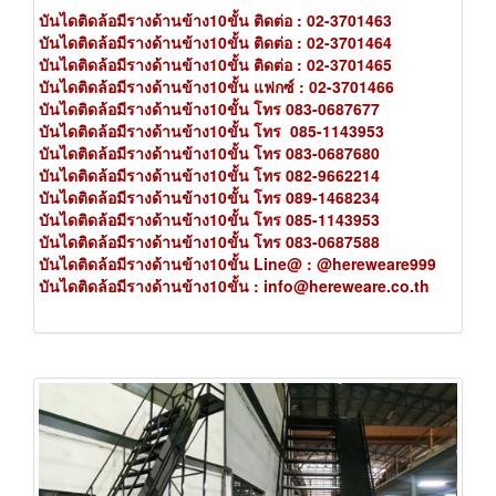
บันไดติดล้อมีรางด้านข้าง10ขั้น ติดต่อ : 02-3701463
บันไดติดล้อมีรางด้านข้าง10ขั้น ติดต่อ : 02-3701464
บันไดติดล้อมีรางด้านข้าง10ขั้น ติดต่อ : 02-3701465
บันไดติดล้อมีรางด้านข้าง10ขั้น แฟกซ์ : 02-3701466
บันไดติดล้อมีรางด้านข้าง10ขั้น โทร 083-0687677
บันไดติดล้อมีรางด้านข้าง10ขั้น โทร 085-1143953
บันไดติดล้อมีรางด้านข้าง10ขั้น โทร 083-0687680
บันไดติดล้อมีรางด้านข้าง10ขั้น โทร 082-9662214
บันไดติดล้อมีรางด้านข้าง10ขั้น โทร 089-1468234
บันไดติดล้อมีรางด้านข้าง10ขั้น โทร 085-1143953
บันไดติดล้อมีรางด้านข้าง10ขั้น โทร 083-0687588
บันไดติดล้อมีรางด้านข้าง10ขั้น Line@ : @hereweare999
บันไดติดล้อมีรางด้านข้าง10ขั้น : info@hereweare.co.th