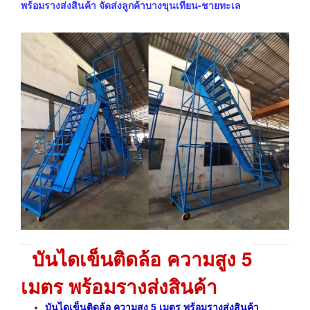
พร้อมรางส่งสินค้า จัดส่งลูกค้าบางขุนเทียน-ชายทะเล
บันไดเข็นติดล้อ ความสูง 5
เมตร พร้อมรางส่งสินค้า
บันไดเข็นติดล้อ ความสูง 5 เมตร พร้อมรางส่งสินค้า