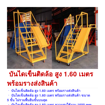
บันไดเข็นติดล้อ สูง 1.60 เมตร
พร้อมรางส่งสินค้า
ㆍ
บันไดเข็นติดล้อ สูง 1.60 เมตร พร้อมรางส่งสินค้า
ㆍ
บันไดเข็น
ติดล้อ สูง 1.60 เมตร พร้อมรางส่งสินค้า ขนาด
5
ขั้น ไม่รวมพื้นยืนขั้นบนสุด
ㆍ
บันไดเข็น
ติดล้อ สูง 1.60 เมตร ความสูงใช้งาน 1600 mm.