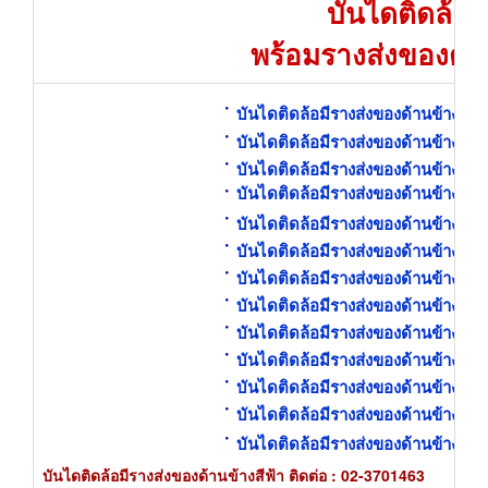
บันไดติดล้อ
พร้อมรางส่งของด้า
ㆍ
บันไดติดล้อมีรางส่งของด้านข้าง
ㆍ
บันไดติดล้อมีรางส่งของด้านข้าง กว
ㆍ
บันไดติดล้อมีรางส่งของด้านข้างกว้
ㆍ
บันไดติดล้อมีรางส่งของด้านข้าง ยา
ㆍ
บันไดติดล้อมีรางส่งของด้านข้าง สูง
ㆍ
บันไดติดล้อมีรางส่งของด้านข้าง ทำ
ㆍ
บันไดติดล้อมีรางส่งของด้านข้าง พ
ㆍ
บันไดติดล้อมีรางส่งของด้านข้าง เป็น
ㆍ
บันไดติดล้อมีรางส่งของด้านข้าง ม
ㆍ
บันไดติดล้อมีรางส่งของด้านข้าง ขั้
ㆍ
บันไดติดล้อมีรางส่งของด้านข้าง เป็น
ㆍ
บันไดติดล้อมีรางส่งของด้านข้าง รับ
ㆍ
บันไดติดล้อมีรางส่งของด้านข้าง มีตั้ง
บันไดติดล้อมีรางส่งของด้านข้างสีฟ้า ติดต่อ : 02-3701463