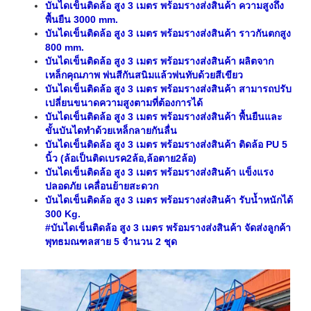
บันไดเข็น
ติดล้อ สูง 3 เมตร พร้อมรางส่งสินค้า ความสูงถึง
พื้นยืน 3000 mm.
บันไดเข็น
ติดล้อ สูง 3 เมตร พร้อมรางส่งสินค้า ราวกันตกสูง
800 mm.
บันไดเข็น
ติดล้อ สูง 3 เมตร พร้อมรางส่งสินค้า ผลิตจาก
เหล็กคุณภาพ พ่นสีกันสนิมแล้วพ่นทับด้วยสีเขียว
บันไดเข็น
ติดล้อ สูง 3 เมตร
พร้อมรางส่งสินค้า สามารถปรับ
เปลี่ยนขนาดความสูงตามที่ต้องการได้
บันไดเข็น
ติดล้อ สูง 3 เมตร พร้อมรางส่งสินค้า พื้นยืนและ
ขั้นบันไดทำด้วยเหล็กลายกันลื่น
บันไดเข็น
ติดล้อ สูง 3 เมตร
พร้อมรางส่งสินค้า ติดล้อ PU 5
นิ้ว (ล้อเป็นติดเบรค2ล้อ,ล้อตาย2ล้อ)
บันไดเข็นติดล้อ
สูง 3 เมตร
พร้อมรางส่งสินค้า แข็งแรง
ปลอดภัย เคลื่อนย้ายสะดวก
บันไดเข็น
ติดล้อ สูง 3 เมตร
พร้อมรางส่งสินค้า รับน้ำหนักได้
300 Kg.
#
บันไดเข็น
ติดล้อ สูง 3 เมตร พร้อมรางส่งสินค้า จัดส่งลูกค้า
พุทธมณฑลสาย 5 จำนวน 2 ชุด