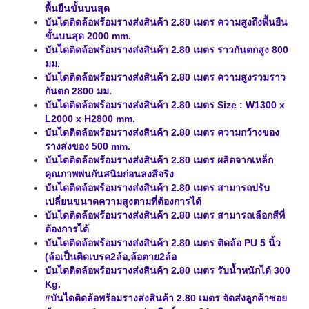
พื้นยืนขั้นบนสุด
บันได
ติดล้อพร้อมรางส่งสินค้า 2.80 เมตร ความสูงถึงพื้นยืน
ขั้นบนสุด 2000 mm.
บันได
ติดล้อพร้อมรางส่งสินค้า 2.80 เมตร ราวกันตกสูง 800
มม.
บันได
ติดล้อพร้อมรางส่งสินค้า 2.80 เมตร ความสูงรวมราว
กันตก 2800 มม.
บันได
ติดล้อพร้อมรางส่งสินค้า 2.80 เมตร Size : W1300 x
L2000 x H2800 mm.
บันได
ติดล้อ
พร้อมรางส่งสินค้า
2.80 เมตร ความกว้างของ
รางส่งของ 500 mm.
บันได
ติดล้อพร้อมรางส่งสินค้า 2.80 เมตร ผลิตจากเหล็ก
คุณภาพพ่นกันสนิมก่อนลงสีจริง
บันได
ติดล้อพร้อมรางส่งสินค้า 2.80 เมตร
สามารถปรับ
เปลี่ยนขนาดความสูงตามที่ต้องการได้
บันได
ติดล้อพร้อมรางส่งสินค้า 2.80 เมตร สามารถเลือกสีที่
ต้องการได้
บันได
ติดล้อพร้อมรางส่งสินค้า 2.80 เมตร
ติดล้อ PU 5 นิ้ว
(ล้อเป็นติดเบรค2ล้อ,ล้อตาย2ล้อ
บันได
ติดล้อพร้อมรางส่งสินค้า 2.80 เมตร
รับน้ำหนักได้ 300
Kg.
#
บันได
ติดล้อพร้อมรางส่งสินค้า 2.80 เมตร จัดส่งลูกค้าซอย